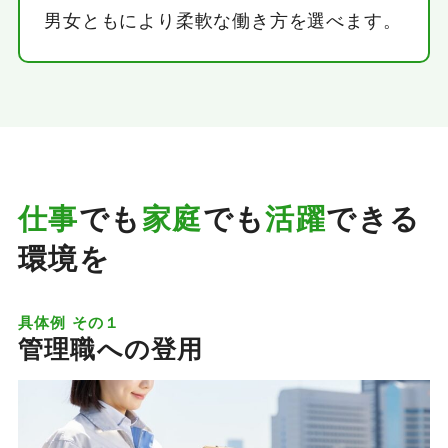
男女ともにより柔軟な働き方を選べます。
仕事
でも
家庭
でも
活躍
できる
環境を
具体例 その１
管理職への登用